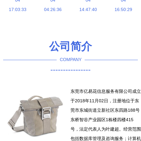
与开发 从
04
方法与专业
04
理系统的构
04
与未来趋势
04
HC809源码
17:03:33
咨询服务指
04:26:36
建与优化
14:47:40
16:50:29
预测
到部署的完
南
整实践指南
公司简介
COMPANY
----------------
东莞市亿易花信息服务有限公司成立
于2018年11月02日，注册地位于东
莞市东城街道立新社区东四路188号
东桥智谷产业园区1栋楼四楼415
号，法定代表人为叶建超。经营范围
包括数据库管理及咨询服务；计算机