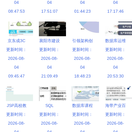
贸赋能企业
04
及咨询服务
04
事件、291
04
务 从自动
04
数字化转型
08:47:53
的价值与机
17:51:07
亿人民币融
01:44:23
运维到高效
17:17:46
遇
资与数据库
管理的数据
管理咨询服
库管理及咨
务的新趋势
询实战指南
京东成3C
襄阳市建设
引领架构创
数据库运维
数码商用品
更新时间：
工程咨询服
更新时间：
更新时间：
新之路 第
管理的五条
更新时间：
2026-08-
采购首选
务行业协会
2026-08-
八届系统架
2026-08-
关键技术路
2026-08-
高质低价策
04
以数据库赋
04
构师大会撼
04
线与专业咨
04
略收获8成
09:45:47
能行业咨询
21:09:49
18:48:23
世来袭
20:53:30
询服务
企业客户信
服务升级
赖
JSP高校教
SQL
数据库课程
海带产业百
学督导管理
更新时间：
Server数据
更新时间：
更新时间：
设计 企业
更新时间：
科 发展环
系统的设计
2026-08-
库综合管理
2026-08-
进货销售管
2026-08-
境深度解析
2026-08-