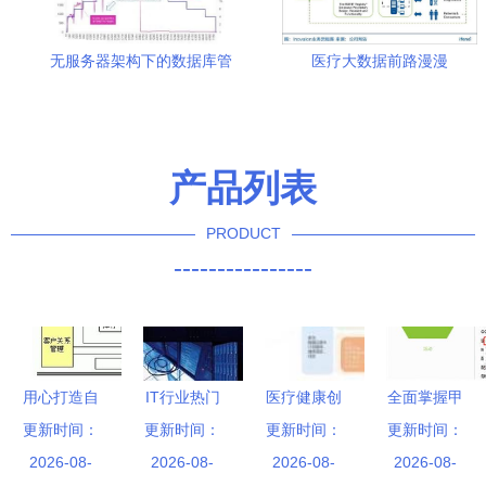
无服务器架构下的数据库管
医疗大数据前路漫漫
理 挑战、模式与未来咨询服
inovalon二十年磨一剑才值
务
20亿美金
产品列表
PRODUCT
----------------
用心打造自
IT行业热门
医疗健康创
全面掌握甲
更新时间：
主品牌软
更新时间：
岗位解析
业投资盘点
更新时间：
骨文云 OCI
更新时间：
件，承友工
2026-08-
数据库管理
2026-08-
368起投资
2026-08-
MySQL 服
2026-08-