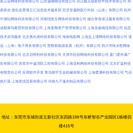
星云诺网络科技有限公司
山东灏瀚钢业有限公司
武汉极点创新软件技术有限公司
周
易算命
德化县慧谱云汇信息技术服务部
宏济堂扁鹊医疗科技（山东）有限公司
杭州
中潮玩网络科技有限公司
河南找医生网络科技有限公司
烟台誉燕保洁服务有限公司
成都犀鸟教育科技有限公司
上海复陶资产管理有限公司
上海圣淼物流有限公司
信息
技术咨询服务
北京奥向虎科技有限公司
海南电影网
上海志上瑾网络科技有限公司
谨
远（上海）电子商务有限公司
慧橙新能源发展（杭州）有限公司
四川寻味乡愁网络
科技有限公司
北京启明利科技有限公司
天津市轻创网络科技有限公司
厦门爱米瀑广
告有限公司
东莞市中诚消防工程有限公司
上海逞刚网络科技有限公司
北京扩益科技
有限责任公司
应用软件开发
青岛朗宇五金机械有限公司
上海鹭渊科技有限公司
气动
执行器
上海贵伐贸易有限公司
河南九千篷布制品有限公司
地址：东莞市东城街道立新社区东四路188号东桥智谷产业园区1栋楼四
楼415号